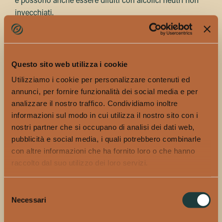
e possono anche essere diluiti con alcolici neutri non
invecchiati.
Non c’e’ un invecchiamento minimo per il bourbon.
Tuttavia, per essere definito un bourbon “Straight”, il
whisky deve essere invecchiato per un minimo di due
Questo sito web utilizza i cookie
anni in botti di rovere carbonizzate e vergini.
Utilizziamo i cookie per personalizzare contenuti ed
Qualsiasi whisky che è stato invecchiato per meno di
annunci, per fornire funzionalità dei social media e per
analizzare il nostro traffico. Condividiamo inoltre
quattro anni deve indicare la sua età sull’etichetta in
informazioni sul modo in cui utilizza il nostro sito con i
etichetta.
nostri partner che si occupano di analisi dei dati web,
Bourbon
: Prodotto in America, non ha un minimo
pubblicità e social media, i quali potrebbero combinarle
invecchiamento.
con altre informazioni che ha fornito loro o che hanno
raccolto dal suo utilizzo dei loro servizi.
Straight Bourbon
: Prodotto in America, Deve essere
invecchiato per almeno due anni.
Selezione
Necessari
del
Kentucky Bourbon
: Deve essere invecchiato per
consenso
almeno un anno e un giorno nello Stato del Kentucky.