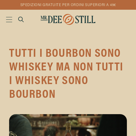
SPEDIZIONI GRATUITE PER ORDINI SUPERIORI A 49€
TUTTI I BOURBON SONO
WHISKEY MA NON TUTTI
I WHISKEY SONO
BOURBON