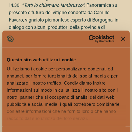
14.30:
“Tutti lo chiamano lambrusco”
. Panoramica su
presente e futuro del vitigno condotta da Camillo
Favaro, vignaiolo piemontese esperto di Borgogna, in
dialogo con alcuni produttori della provincia di
Modena. Costo 25 euro e prenotazioni online sul sito di
Fivi.
La
Terra Trema
è un’altra storia, più che una fiera è uno
Questo sito web utilizza i cookie
schiaffo ad alcune prassi meneghine. La
Terra Trema
è
Utilizziamo i cookie per personalizzare contenuti ed
una fiera autogestita, senza sponsor né patrocini, e
annunci, per fornire funzionalità dei social media e per
ogni anno porta a Milano un centinaio di vignaioli
analizzare il nostro traffico. Condividiamo inoltre
naturali in un percorso continuo che sta per
informazioni sul modo in cui utilizza il nostro sito con i
raggiungere i vent’anni di storia.
nostri partner che si occupano di analisi dei dati web,
Poche cantine selezionate bene, molti espositori sono
pubblicità e social media, i quali potrebbero combinarle
fissi ad ogni appuntamento, alcuni cambiano anno per
con altre informazioni che ha fornito loro o che hanno
anno, piccole delegazioni da altri paesi.
raccolto dal suo utilizzo dei loro servizi.
Posto adatto per trovare la bottiglia che non trovi