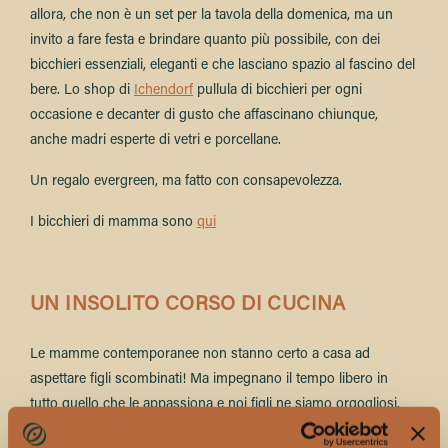
allora, che non è un set per la tavola della domenica, ma un
invito a fare festa e brindare quanto più possibile, con dei
bicchieri essenziali, eleganti e che lasciano spazio al fascino del
bere. Lo shop di
Ichendorf
pullula di bicchieri per ogni
occasione e decanter di gusto che affascinano chiunque,
anche madri esperte di vetri e porcellane.
Un regalo evergreen, ma fatto con consapevolezza.
I bicchieri di mamma sono
qui
UN INSOLITO CORSO DI CUCINA
Le mamme contemporanee non stanno certo a casa ad
aspettare figli scombinati! Ma impegnano il tempo libero in
tutto quello che le appassiona e noi figli ne siamo orgogliosi.
Supportiamole con altri corsi, allora! Se la cucina non è una