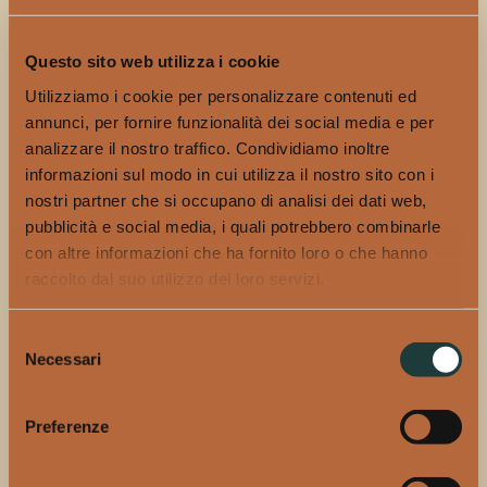
necessità, ma un piacere, il Laboratorio Antropologico di
Cucina (
LAC
), con sede a Milano, potrebbe essere il regalo
Questo sito web utilizza i cookie
geniale. Questa struttura organizza regolarmente corsi di
cucina internazionale e regionale, con focus diversi: dalla
Utilizziamo i cookie per personalizzare contenuti ed
pasticceria francese, alla cucina casalinga libanese ai tacos
annunci, per fornire funzionalità dei social media e per
messicani. C’è un esperto dedicato per ogni corso della durata
analizzare il nostro traffico. Condividiamo inoltre
di qualche ora, a un costo accessibile. Basta andare sul loro
informazioni sul modo in cui utilizza il nostro sito con i
sito
per consultare tutto il calendario o acquistare un buono
nostri partner che si occupano di analisi dei dati web,
pubblicità e social media, i quali potrebbero combinarle
regalo e lasciare scegliere a mamma il corso che più la rende
con altre informazioni che ha fornito loro o che hanno
felice.
raccolto dal suo utilizzo dei loro servizi.
Regalale una lezione di cucina straordinaria da
qui
Selezione
Necessari
del
UN GLAMPING DI FAMIGLIA
consenso
Preferenze
Non c’è mamma che non sia felice di fare un fine settimana o
una vacanza fuoriporta con la famiglia, possibilmente in un