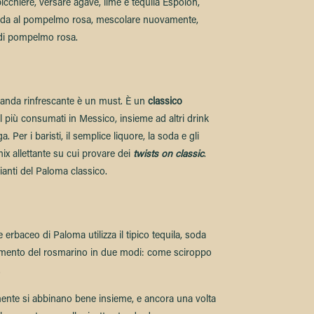
icchiere, versare agave, lime e tequila Espolòn,
oda al pompelmo rosa, mescolare nuovamente,
 di pompelmo rosa.
vanda rinfrescante è un must. È un
classico
l più consumati in Messico, insieme ad altri drink
. Per i baristi, il semplice liquore, la soda e gli
x allettante su cui provare dei
twists on classic
.
ianti del Paloma classico.
erbaceo di Paloma utilizza il tipico tequila, soda
lemento del rosmarino in due modi: come sciroppo
.
nte si abbinano bene insieme, e ancora una volta