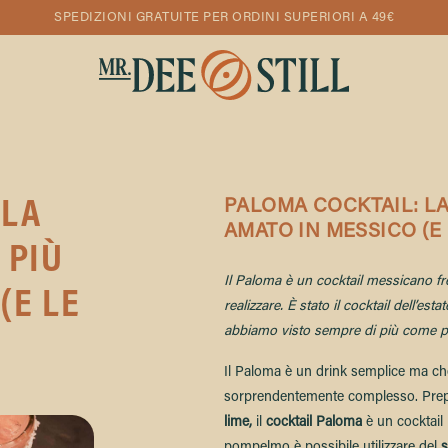
SPEDIZIONI GRATUITE PER ORDINI SUPERIORI A 49€
 LA
PALOMA COCKTAIL: LA
AMATO IN MESSICO (E 
 PIÙ
Il Paloma è un cocktail messicano fre
(E LE
realizzare. È stato il cocktail dell’es
abbiamo visto sempre di più come pro
Il Paloma è un drink semplice ma che
sorprendentemente complesso. Pre
lime
,
il
cocktail Paloma
è un cocktail 