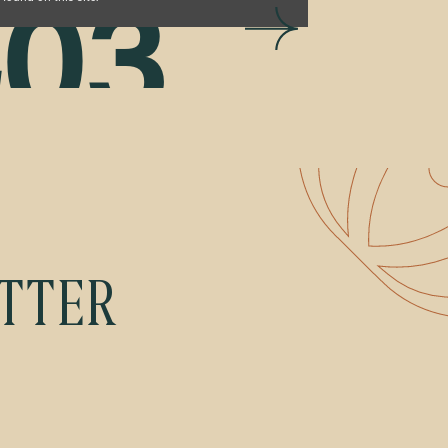
403
orbidden
source on the server is denied!
ETTER