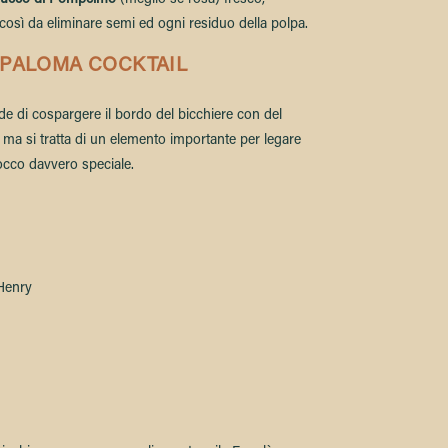
succo di Pompelmo
(meglio se rosa) fresco,
così da eliminare semi ed ogni residuo della polpa.
 PALOMA COCKTAIL
de di cospargere il bordo del bicchiere con del
e, ma si tratta di un elemento importante per legare
 tocco davvero speciale.
Henry