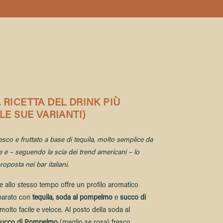
 RICETTA DEL DRINK PIÙ
LE SUE VARIANTI)
sco e fruttato a base di tequila, molto semplice da
tate e – seguendo la scia dei trend americani – lo
posta nei bar italiani.
 allo stesso tempo offre un profilo aromatico
parato con
t
equila
,
soda al pompelmo
e
succo di
molto facile e veloce. Al posto della soda al