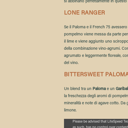
si abbinano perfettamente in questo 
LONE RANGER
Se il Paloma e il French 75 avessero 
pompelmo viene messa da parte per u
il lime e viene aggiunto uno sciroppo
della combinazione vino-agrumi. Con 
agrumato e leggermente floreale, con 
del vino.
BITTERSWEET PALOM
Un blend tra un
Paloma
e un
Garibal
la freschezza degli aromi di pompelm
mineralità e note di agave cotto. Da 
limone.
Proudly powered by LiteSpeed Web 
Please be advised that LiteSpeed Te
as such, has no control over content 