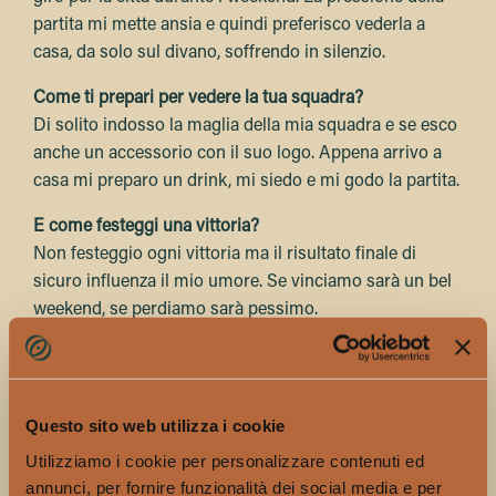
partita mi mette ansia e quindi preferisco vederla a
casa, da solo sul divano, soffrendo in silenzio.
Come ti prepari per vedere la tua squadra?
Di solito indosso la maglia della mia squadra e se esco
anche un accessorio con il suo logo. Appena arrivo a
casa mi preparo un drink, mi siedo e mi godo la partita.
E come festeggi una vittoria?
Non festeggio ogni vittoria ma il risultato finale di
sicuro influenza il mio umore. Se vinciamo sarà un bel
weekend, se perdiamo sarà pessimo.
Qual è il ricordo più bello che la Roma ti ha regalato
fino ad oggi?
Ho tre ricordi particolari. Il più sentimentale
Questo sito web utilizza i cookie
sicuramente è stato vedere la Roma battere la Juventus
Utilizziamo i cookie per personalizzare contenuti ed
4-0 nel 2004. Ero a casa di mio zio a Londra, l’aveva
annunci, per fornire funzionalità dei social media e per
registrata su un DVD e l’abbiamo vista assieme. Era