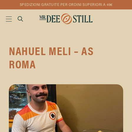
SPEDIZIONI GRATUITE PER ORDINI SUPERIORI A 49€
NAHUEL MELI – AS
ROMA