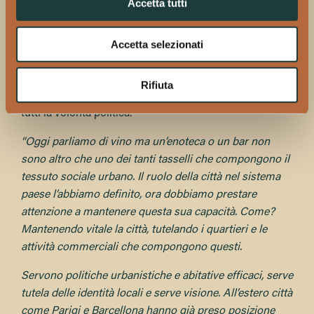
Accetta tutti
Potremmo definire Milano una
città
ispirazionale
.
Per
dimensioni non è una metropoli, tuttavia in Italia
adempie alla stessa funzione strategica che hanno
Accetta selezionati
Parigi per la Francia e Londra per l’Inghilterra. Se nel
futuro potrà o meno continuare a svolgere questo suo
Rifiuta
compito dipenderà da una serie di altri fattori, primo tra
tutti la volontà politica.
“Oggi parliamo di vino ma un’enoteca o un bar non
sono altro che uno dei tanti tasselli che compongono il
tessuto sociale urbano. Il ruolo della città nel sistema
paese l’abbiamo definito, ora dobbiamo prestare
attenzione a mantenere questa sua capacità. Come?
Mantenendo vitale la città, tutelando i quartieri e le
attività commerciali che compongono questi.
Servono politiche urbanistiche e abitative efficaci, serve
tutela delle identità locali e serve visione. All’estero città
come Parigi e Barcellona hanno già preso posizione