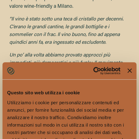
valore wine-friendly a Milano.
“Il vino è stato sotto una teca di cristallo per decenni.
C’erano le grandi cantine, le grandi bottiglie e i
sommelier con il frac. Il vino buono, fino ad appena
quindici anni fa, era ingessato ed escludente.
Un po’ alla volta abbiamo provato approcci più
immediati, più democratici e più funky. Il movimento
dei vini naturali è stato questo: la riscoperta della figura
dell’oste rispetto a quella del sommelier, le macerazioni
sui bianchi, i rossi leggeri, le etichette colorate e tutto il
Questo sito web utilizza i cookie
resto.
Utilizziamo i cookie per personalizzare contenuti ed
Il movimento è nato all’estero, ma la città che in Italia ha
annunci, per fornire funzionalità dei social media e per
saputo recepire tutto questo con reattività è stata
analizzare il nostro traffico. Condividiamo inoltre
Milano. E oggi non esiste locale italiano che non
informazioni sul modo in cui utilizza il nostro sito con i
dedichi almeno una parte della sua carta dei vini ai
nostri partner che si occupano di analisi dei dati web,
naturali.