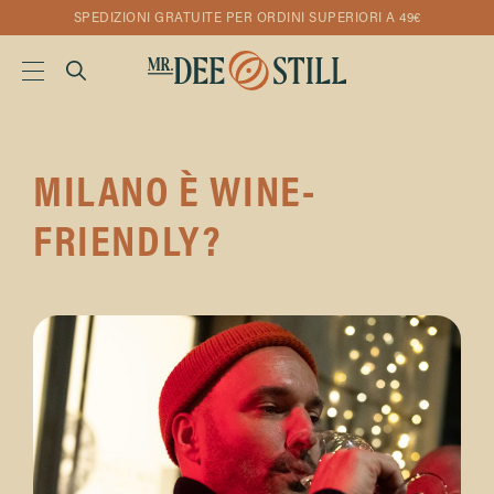
SPEDIZIONI GRATUITE PER ORDINI SUPERIORI A 49€
MILANO È WINE-
FRIENDLY?