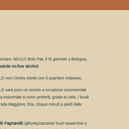
nciare: NO/LO Bolo Fair, il 15 gennaio a Bologna,
vande no/low alcohol.
O non c’entra niente con il quartiere milanese.
O/LO sarà pure un evento a vocazione commerciale
ndustriale si sono preferiti, grazie al cielo, i locali
ada Maggiore, 50a, cinque minuti a piedi dalle
lò Pagnanelli
(@funky.bacteria) food researcher e