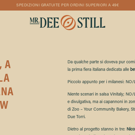
SPEDIZIONI GRATUITE PER ORDINI SUPERIORI A 49€
, A
Da qualche parte si doveva pur comi
la prima fiera italiana dedicata alle
be
LA
Piccolo appunto per i milanesi: NO/L
ANA
Niente scenari in salsa Vinitaly; N
OW
e divulgativa, ma ai capannoni in zona i
di Zoo – Your Community Bakery, Str
Due Torri.
Dietro al progetto stanno in tre:
Nico