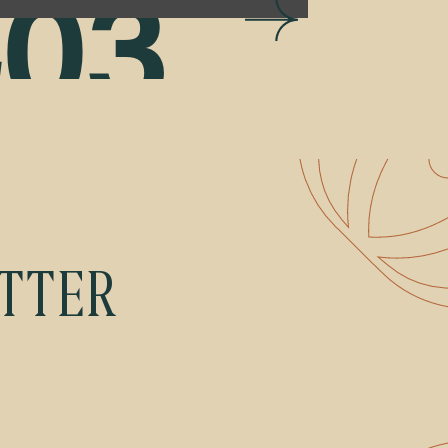
403
orbidden
source on the server is denied!
ETTER