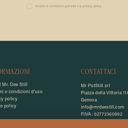
Accetto le condizioni generali e la privacy policy
ORMAZIONI
CONTATTACI
 Mr. Dee Still
Mr PotStill srl
ni e condizioni d’uso
Piazza della Vittoria 11
cy policy
Genova
e policy
info@mrdeestill.com
P.IVA: 02772360992
Rea: GE - 510156