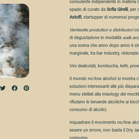
consulente indipendente in materia d
spazio di curato da
Sofia Girelli
, per 
Astolfi
, startupper di numerosi progett
Ventisette produttori e distributori
co
di degustazione in modalità
walk aro
una scena che anno dopo anno è stata 
marginale, tra bar industry, ristora
Vini dealcolati, kombucha, kefir, proxi
Il mondo no/low alcohol si mostra co
soluzioni interessanti alle più dispar
menu stellati alla mixology dei mockt
rifiutano le bevande alcoliche ai bicch
consumo di alcolici.
Inquadrare il movimento no/low alc
essere un errore, non basta il Dry J
consumo.