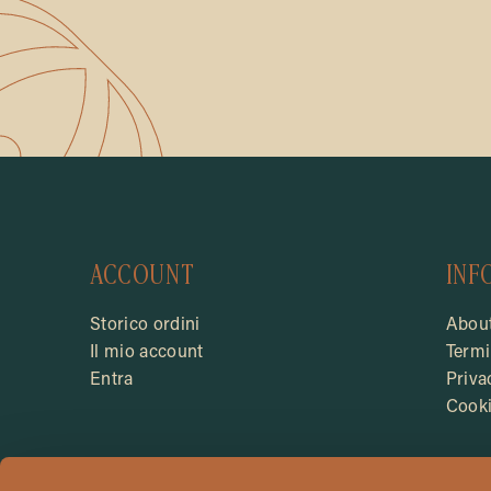
ACCOUNT
INF
Storico ordini
About
Il mio account
Termi
Entra
Priva
Cooki