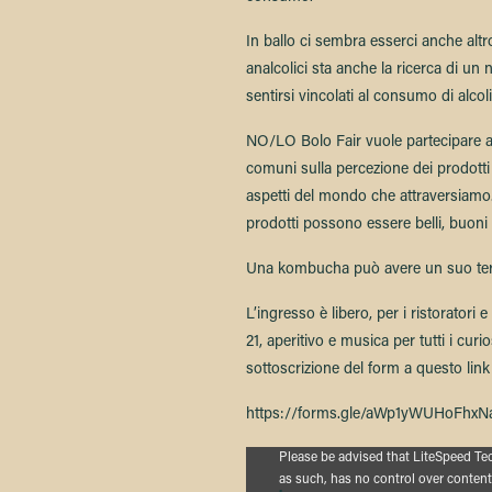
In ballo ci sembra esserci anche altro
analcolici sta anche la ricerca di un
sentirsi vincolati al consumo di alcoli
NO/LO Bolo Fair vuole partecipare a
comuni sulla percezione dei prodotti 
aspetti del mondo che attraversiamo. 
prodotti possono essere belli, buoni 
Una kombucha può avere un suo terro
L’ingresso è libero, per i ristoratori e 
21, aperitivo e musica per tutti i curio
sottoscrizione del form a questo link
https://forms.gle/aWp1yWUHoFhxN
Proudly powered by LiteSpeed Web 
Please be advised that LiteSpeed Te
as such, has no control over content 