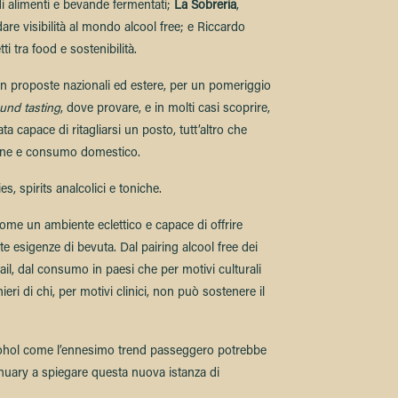
i alimenti e bevande fermentati;
La Sobreria
,
dare visibilità al mondo alcool free; e Riccardo
i tra food e sostenibilità.
n proposte nazionali ed estere, per un pomeriggio
und tasting
, dove provare, e in molti casi scoprire,
capace di ritagliarsi un posto, tutt’altro che
zione e consumo domestico.
es, spirits analcolici e toniche.
me un ambiente eclettico e capace di offrire
ate esigenze di bevuta. Dal pairing alcool free dei
ail, dal consumo in paesi che per motivi culturali
ieri di chi, per motivi clinici, non può sostenere il
ohol come l’ennesimo trend passeggero potrebbe
anuary a spiegare questa nuova istanza di