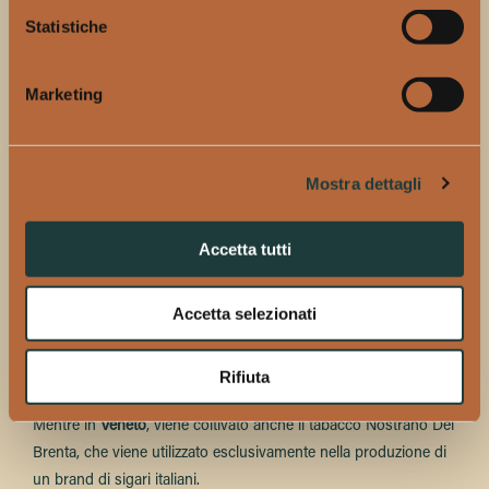
produzione di foglie da capa;
Statistiche
In
Brasile
, nello stato di Bahia, si coltivano soprattutto foglie da
capa molto scure;
Marketing
In
Asia
infine, occorre menzionare l’Indonesia, i cui tabacchi
sono conosciuti come Sumatra e Java, che prendono il nome
Mostra dettagli
dalle aree di produzione.
Concludiamo questo viaggio parlando dell’
Italia
, dove viene
Accetta tutti
coltivato principalmente il tabacco Kentucky.
La
Campania
è la regione dove si concentra buona parte
Accetta selezionati
dell’intera produzione del tabacco Kentucky, soprattutto nella
provincia di Benevento e viene coltivato anche in Toscana,
Rifiuta
Veneto, Lazio e Umbria.
Mentre in
Veneto
, viene coltivato anche il tabacco Nostrano Del
Brenta, che viene utilizzato esclusivamente nella produzione di
un brand di sigari italiani.