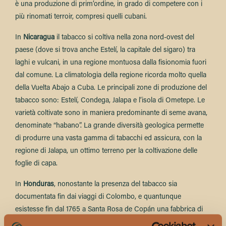
è una produzione di prim’ordine, in grado di competere con i
più rinomati terroir, compresi quelli cubani.
In
Nicaragua
il tabacco si coltiva nella zona nord-ovest del
paese (dove si trova anche Estelí, la capitale del sigaro) tra
laghi e vulcani, in una regione montuosa dalla fisionomia fuori
dal comune. La climatologia della regione ricorda molto quella
della Vuelta Abajo a Cuba. Le principali zone di produzione del
tabacco sono: Estelí, Condega, Jalapa e l’isola di Ometepe. Le
varietà coltivate sono in maniera predominante di seme avana,
denominate “habano”. La grande diversità geologica permette
di produrre una vasta gamma di tabacchi ed assicura, con la
regione di Jalapa, un ottimo terreno per la coltivazione delle
foglie di capa.
In
Honduras
, nonostante la presenza del tabacco sia
documentata fin dai viaggi di Colombo, e quantunque
esistesse fin dal 1765 a Santa Rosa de Copán una fabbrica di
sigari impiantata dagli Spagnoli, il paese non è mai stato