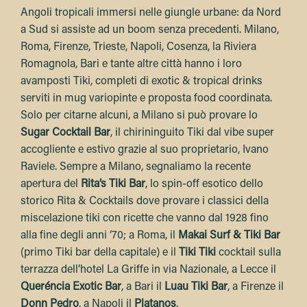
Angoli tropicali immersi nelle giungle urbane: da Nord
a Sud si assiste ad un boom senza precedenti. Milano,
Roma, Firenze, Trieste, Napoli, Cosenza, la Riviera
Romagnola, Bari e tante altre città hanno i loro
avamposti Tiki, completi di exotic & tropical drinks
serviti in mug variopinte e proposta food coordinata.
Solo per citarne alcuni, a Milano si può provare lo
Sugar Cocktail Bar
, il chirininguito Tiki dal vibe super
accogliente e estivo grazie al suo proprietario, Ivano
Raviele. Sempre a Milano, segnaliamo la recente
apertura del
Rita’s Tiki Bar
, lo spin-off esotico dello
storico Rita & Cocktails dove provare i classici della
miscelazione tiki con ricette che vanno dal 1928 fino
alla fine degli anni ‘70; a Roma, il
Makai Surf & Tiki Bar
(primo Tiki bar della capitale) e il
Tiki Tiki
cocktail sulla
terrazza dell’hotel La Griffe in via Nazionale, a Lecce il
Queréncia Exotic Bar
, a Bari il
Luau Tiki Bar
, a Firenze il
Donn Pedro
, a Napoli il
Platanos
.