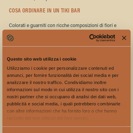
COSA ORDINARE IN UN TIKI BAR
Colorati e guarniti con ricche composizioni di fiori e
decisamente intagrammabili, i Tiki-cocktail uniscono al
rum
, loro principale ingrediente,
sciroppi, note fruttate
(soprattutto ananas, arancia, passion fruit e cocco) e
qualche
erba aromatica
coerenti con l’immaginario
Questo sito web utilizza i cookie
tropicale che cercano di evocare. Per provare qualcosa
Utilizziamo i cookie per personalizzare contenuti ed
di diverso rispetto al famosissimo Mai Tai, abbiamo
annunci, per fornire funzionalità dei social media e per
chiesto a
Jonathan Di Vincenzo
– ideatore The
analizzare il nostro traffico. Condividiamo inoltre
RumRunner Company, CEO Valentini Luxury Spirits ed
informazioni sul modo in cui utilizza il nostro sito con i
esperto di rum – di suggerire tre proposte Tiki di livello
nostri partner che si occupano di analisi dei dati web,
da chiedere al bancone o da provare a casa, con i
pubblicità e social media, i quali potrebbero combinarle
prodotti giusti.
con altre informazioni che ha fornito loro o che hanno
raccolto dal suo utilizzo dei loro servizi.
Golden Nine
Un classico Daiquiri con rum mix e falernum. Per