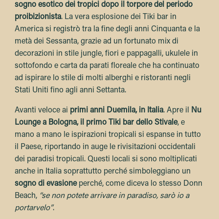
sogno esotico dei tropici dopo il torpore del periodo
proibizionista
. La vera esplosione dei Tiki bar in
America si registrò tra la fine degli anni Cinquanta e la
metà dei Sessanta, grazie ad un fortunato mix di
decorazioni in stile jungle, fiori e pappagalli, ukulele in
sottofondo e carta da parati floreale che ha continuato
ad ispirare lo stile di molti alberghi e ristoranti negli
Stati Uniti fino agli anni Settanta.
Avanti veloce ai
primi anni Duemila, in Italia
. Apre il
Nu
Lounge a Bologna, il primo Tiki bar dello Stivale
, e
mano a mano le ispirazioni tropicali si espanse in tutto
il Paese, riportando in auge le rivisitazioni occidentali
dei paradisi tropicali. Questi locali si sono moltiplicati
anche in Italia soprattutto perché simboleggiano un
sogno di evasione
perché, come diceva lo stesso Donn
Beach,
“se non potete arrivare in paradiso, sarò io a
portarvelo”
.