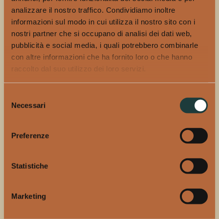
analizzare il nostro traffico. Condividiamo inoltre
Cosa tiriamo fuori da tutto questo discorso?
Più che novità
informazioni sul modo in cui utilizza il nostro sito con i
abbiamo qualche conferma:
nostri partner che si occupano di analisi dei dati web,
pubblicità e social media, i quali potrebbero combinarle
1)
Bere continua a fare male e portare l’attenzione sulla
con altre informazioni che ha fornito loro o che hanno
questione è sempre d’aiuto.
raccolto dal suo utilizzo dei loro servizi.
2)
Le banalizzazioni instagrammabili rischiano sempre di creare
dei problemi alla categoria fragile di turno.
Selezione
Necessari
del
3)
È probabile che l’anno prossimo metà delle persone che
consenso
quest’anno facevano le stories dove riempivano il calendario di
Preferenze
“x” per il #dryjan si metteranno a fare altro, magari il Veganuary,
dopo tutto esiste anche quello.
Statistiche
Per approfondire:
Marketing
https://www.ilpost.it/2023/01/12/dry-january/