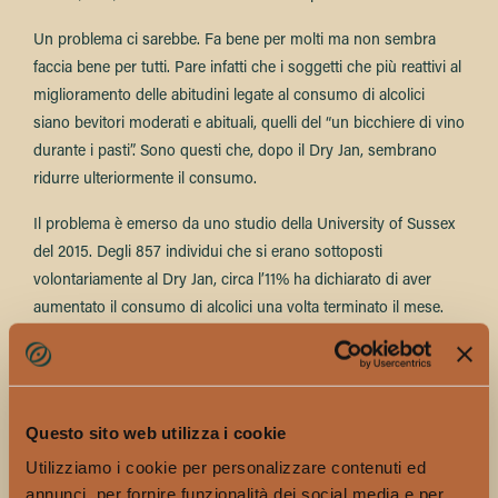
Un problema ci sarebbe. Fa bene per molti ma non sembra
faccia bene per tutti. Pare infatti che i soggetti che più reattivi al
miglioramento delle abitudini legate al consumo di alcolici
siano bevitori moderati e abituali, quelli del “un bicchiere di vino
durante i pasti”. Sono questi che, dopo il Dry Jan, sembrano
ridurre ulteriormente il consumo.
Il problema è emerso da uno studio della University of Sussex
del 2015. Degli 857 individui che si erano sottoposti
volontariamente al Dry Jan, circa l’11% ha dichiarato di aver
aumentato il consumo di alcolici una volta terminato il mese.
Sembrerebbe che interrompere drasticamente il consumo di
alcolici in soggetti vicini alla dipendenza possa comportare il
rischio di un “effetto rebound”: prima smetti di punto in bianco,
Questo sito web utilizza i cookie
poi, quando ricominci, finisici a bere più di prima.
Utilizziamo i cookie per personalizzare contenuti ed
annunci, per fornire funzionalità dei social media e per