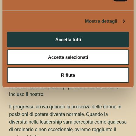
fondamentali, ma crediamo anche che l’impatto a lungo
termine derivi dalla comprensione di concetti come
redditività, sistemi e dinamiche di influenza.
Mostra dettagli
Consigliamo pertanto: educazione alla gestione
finanziaria e al business, formazione su leadership e
Accetta tutti
negoziazione, public speaking e sviluppo del personal
brand per ogni operatore.
Per quanto riguarda la sensibilizzazione segnaliamo:
Accetta selezionati
The Authority Gap
di Mary Ann Sieghart e
Invisible
Women
di Caroline Criado Perez. Non sono libri
Rifiuta
specifici sull’ospitalità, ma offrono una prospettiva sui
modelli strutturali più ampi presenti in molti settori,
incluso il nostro.
Il progresso arriva quando la presenza delle donne in
posizioni di potere diventa normale. Quando la
diversità nella leadership sarà percepita come qualcosa
di ordinario e non eccezionale, avremo raggiunto il