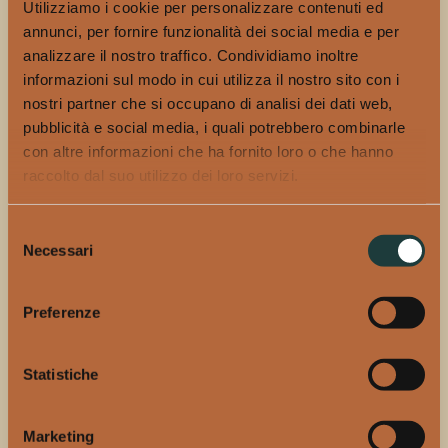
Utilizziamo i cookie per personalizzare contenuti ed
annunci, per fornire funzionalità dei social media e per
La chiave è concentrarsi sulle competenze, non sul
analizzare il nostro traffico. Condividiamo inoltre
genere.
informazioni sul modo in cui utilizza il nostro sito con i
Non promuoviamo le donne come “female bartender”
nostri partner che si occupano di analisi dei dati web,
pubblicità e social media, i quali potrebbero combinarle
o “female manager”: le promuoviamo come leader,
con altre informazioni che ha fornito loro o che hanno
imprenditrici, educatrici e innovatrici. Quando la
raccolto dal suo utilizzo dei loro servizi.
visibilità è costruita attorno a competenze, strategia,
creatività e successo commerciale, gli stereotipi si
dissolvono naturalmente.
Selezione
Necessari
del
Allo stesso tempo, non dobbiamo però ignorare le
consenso
realtà strutturali che molte donne affrontano.
Preferenze
L’equilibrio sta nel celebrare l’eccellenza, riconoscendo
onestamente le barriere e fornendo strumenti per
affrontarle e cambiarle.
Statistiche
Per quanto riguarda invece la formazione pensiamo
che le competenze tecniche da bartender siano
Marketing