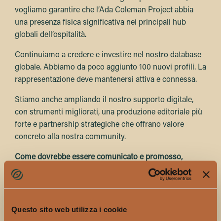
vogliamo garantire che l’Ada Coleman Project abbia
una presenza fisica significativa nei principali hub
globali dell’ospitalità.
Continuiamo a credere e investire nel nostro database
globale. Abbiamo da poco aggiunto 100 nuovi profili. La
rappresentazione deve mantenersi attiva e connessa.
Stiamo anche ampliando il nostro supporto digitale,
con strumenti migliorati, una produzione editoriale più
forte e partnership strategiche che offrano valore
concreto alla nostra community.
Come dovrebbe essere comunicato e promosso,
evitando stereotipi di genere, il ruolo delle donne nel
settore? Esistono percorsi formativi specifici che
consigliereste alle professioniste di questo campo? Ci
sono film, libri o altre opere che possono aiutare a
Questo sito web utilizza i cookie
sensibilizzare su questi temi?
Risposta di Kaitlin Wilkes