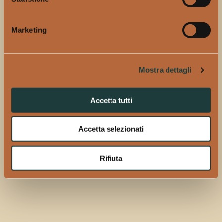
Un discorso simile si potrebbe fare anche per i cocktail
bar. In queste attività spesso il personale ha un’ottima
Marketing
confidenza con infusioni ed estrazioni, eppure molte
volte l’unica referenza disponibile per il caffè è la
piccola macchinetta buttata in un angolo nascosto del
Mostra dettagli
bancone. Una macchinetta che magari riceve poca
manutenzione e che, nella peggiore delle ipotesi,
utilizza cialde o capsule. In un contesto di questo tipo il
Accetta tutti
cold brew è una risorsa, può essere preparato con
calma quando viene organizzata la linea per i drink e
Accetta selezionati
potrebbe anche diventare anche un elemento valido da
immaginare in miscelazione.”
Rifiuta
Ora sta a voi.
Se volete continuare a bere il solito
espresso bruciato con quaranta gradi fatelo pure, sia
chiaro. Se invece la curiosità avrà la meglio su di voi
potrebbe anche essere la volta buona che date un
senso a quei barattoli di vetro che ammucchiate da