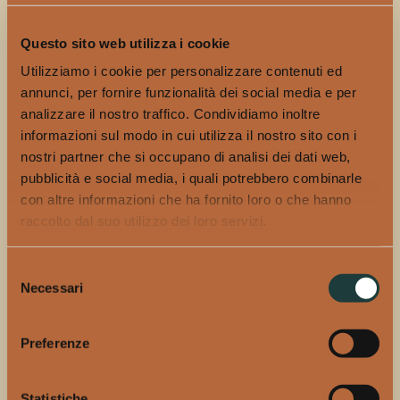
e per dirsi suoi amanti non basta berne tanto. Serve
Questo sito web utilizza i cookie
curiosità e voglia di dialogare con il prodotto; serve la
capacità di mettere in discussione quello che siamo
Utilizziamo i cookie per personalizzare contenuti ed
stati abituati a fare e mettere la consapevolezza alla
annunci, per fornire funzionalità dei social media e per
base delle scelte che poniamo in essere.
analizzare il nostro traffico. Condividiamo inoltre
informazioni sul modo in cui utilizza il nostro sito con i
“Molte volte basta azzardare l’assaggio, darsi una
nostri partner che si occupano di analisi dei dati web,
possibilità. Durante l’estate in tutte le spiagge italiane si
pubblicità e social media, i quali potrebbero combinarle
consumano un’infinità di caffè shakerati. Quando ne
con altre informazioni che ha fornito loro o che hanno
ordini uno il barista in genere ti odia. È caldo e
raccolto dal suo utilizzo dei loro servizi.
comprensibilmente non avrà piacere né di mettersi a
shakerare, né di lavare tutti i pezzi dello shaker una
Selezione
volta versato, è una rottura di scatole. Eppure i bar che
Necessari
del
propongono cold brew al mare sono pochissimi.
consenso
Davvero pensiamo che un caffè in questa forma non
Preferenze
avrebbe lo stesso appeal? Il prodotto ha solo bisogno
di essere promosso.
Statistiche