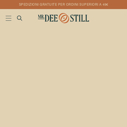
SPEDIZIONI GRATUITE PER ORDINI SUPERIORI A 49€
CAFFÈ D’ESTATE,
DOGMATISMI E COLD
BREW