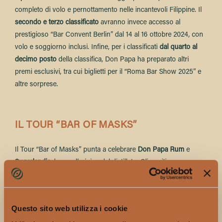
completo di volo e pernottamento nelle incantevoli Filippine. Il
secondo e terzo classificato
avranno invece accesso al
prestigioso “Bar Convent Berlin” dal 14 al 16 ottobre 2024, con
volo e soggiorno inclusi. Infine, per i classificati
dal quarto al
decimo posto
della classifica, Don Papa ha preparato altri
premi esclusivi, tra cui biglietti per il “Roma Bar Show 2025” e
altre sorprese.
IL TOUR “BAR OF MASKS”
Il Tour “Bar of Masks” punta a celebrare
Don Papa Rum
e
Sugarlandia
, luogo d’origine del distillato. Gli ospiti saranno
trasportati in un mondo di aromi esotici e sapori intensi, per
un’esperienza che coinvolgerà tutti i sensi.
Grazie alle 8 tappe del Tour, che attraversano parte del
Questo sito web utilizza i cookie
territorio, verranno serviti cocktail pensati per soddisfare tutti i