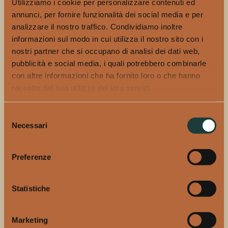
Utilizziamo i cookie per personalizzare contenuti ed
palati.
annunci, per fornire funzionalità dei social media e per
Inoltre, Rinaldi 1957 ha indetto un concorso rivolto a tutti
analizzare il nostro traffico. Condividiamo inoltre
coloro che prenderanno parte alle serate.
Con l’
acquisto di due
informazioni sul modo in cui utilizza il nostro sito con i
drink
a base Don Papa Rum sarà possibile partecipare al
nostri partner che si occupano di analisi dei dati web,
concorso “
Road to Sugarlandia
“, in palio un
viaggio per due
pubblicità e social media, i quali potrebbero combinarle
persone nelle Filippine
. In seguito all’acquisto dei cocktail verrà
con altre informazioni che ha fornito loro o che hanno
raccolto dal suo utilizzo dei loro servizi.
data una tessera con cui poter partecipare all’estrazione finale
del viaggio. Le date e il regolamento completo sono disponibili
sul sito
concorsodonpapa.it
Selezione
Necessari
del
consenso
I PRODOTTI DON PAPA RUM
Preferenze
Don Papa:
offre note fragranti di agrumi, mango e nocciole,
Statistiche
con un palato ricco di frutta, vaniglia e toffee, e un finale
rotondo con aromi di quercia tostata.
Marketing
Don Papa Baroko:
presenta note di vaniglia, agrumi freschi,