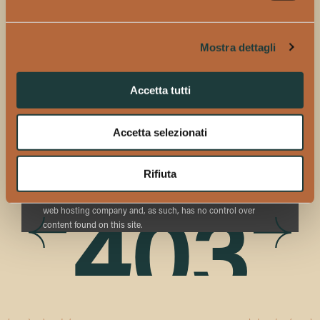
zucchero muscovado, mango, cocco tostato e crème brûlée,
con un palato ricco di frutta candita, ciliegie, miele e vaniglia, e
Mostra dettagli
un finale persistente di datteri, uvetta e rovere tostato.
Don Papa Masskara:
miscelato con ingredienti tropicali delle
Accetta tutti
Filippine come miele filippino e lime calamansi, offre un aroma
di vaniglia dolce, zucchero tostato e lime, con un palato di
Accetta selezionati
miele selvatico, cioccolato infuso con arancia e peperoncino
Sealing Labuyo, e un finale lungo con note di frutta e
cioccolato fondente.
Rifiuta
Proudly powered by LiteSpeed Web Server
Please be advised that LiteSpeed Technologies Inc. is not a
web hosting company and, as such, has no control over
403
content found on this site.