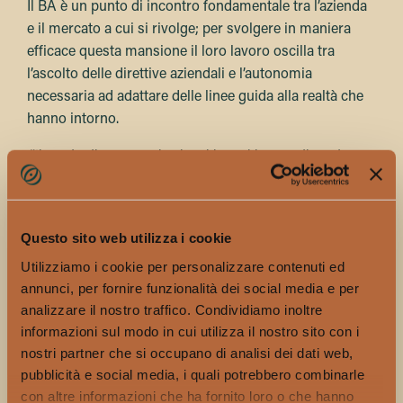
Il BA è un punto di incontro fondamentale tra l’azienda
e il mercato a cui si rivolge; per svolgere in maniera
efficace questa mansione il loro lavoro oscilla tra
l’ascolto delle direttive aziendali e l’autonomia
necessaria ad adattare delle linee guida alla realtà che
hanno intorno.
“Il grado di autonomia che si ha nel lavoro dipende
molto dall’azienda per cui si opera. In generale, più il
brand è globale e strutturato, più le linee guida sono
definite. Ora lavoro a stretto contatto con un team
Questo sito web utilizza i cookie
globale di marketing che si occupa sia dell’on trade che
Utilizziamo i cookie per personalizzare contenuti ed
dell’off trade. Loro definiscono le brand guidelines
annunci, per fornire funzionalità dei social media e per
generali, queste sono la cornice per l’identità e il
analizzare il nostro traffico. Condividiamo inoltre
posizionamento del prodotto, e vanno comunque
informazioni sul modo in cui utilizza il nostro sito con i
sempre adattate al contesto di riferimento.
nostri partner che si occupano di analisi dei dati web,
In più, ho la possibilità di sviluppare progetti nuovi,
pubblicità e social media, i quali potrebbero combinarle
con altre informazioni che ha fornito loro o che hanno
talvolta sperimentali, pensati su misura per un