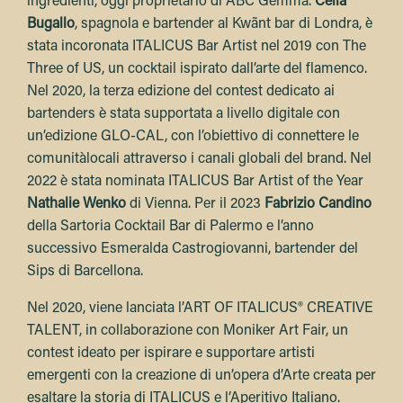
ingredienti, oggi proprietario di ABC Gemma.
Celia
Bugallo
, spagnola e bartender al Kwãnt bar di Londra, è
stata incoronata ITALICUS Bar Artist nel 2019 con The
Three of US, un cocktail ispirato dall’arte del flamenco.
Nel 2020, la terza edizione del contest dedicato ai
bartenders è stata supportata a livello digitale con
un’edizione GLO-CAL, con l’obiettivo di connettere le
comunitàlocali attraverso i canali globali del brand. Nel
2022 è stata nominata ITALICUS Bar Artist of the Year
Nathalie Wenko
di Vienna. Per il 2023
Fabrizio Candino
della Sartoria Cocktail Bar di Palermo e l’anno
successivo Esmeralda Castrogiovanni, bartender del
Sips di Barcellona.
Nel 2020, viene lanciata l’ART OF ITALICUS® CREATIVE
TALENT, in collaborazione con Moniker Art Fair, un
contest ideato per ispirare e supportare artisti
emergenti con la creazione di un’opera d’Arte creata per
esaltare la storia di ITALICUS e l’Aperitivo Italiano.