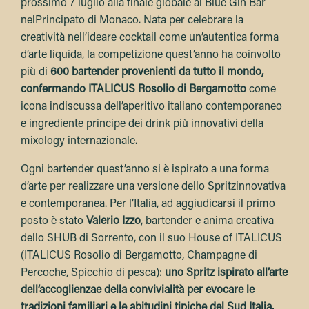
prossimo 7 luglio alla finale globale al Blue Gin Bar
nelPrincipato di Monaco. Nata per celebrare la
creatività nell’ideare cocktail come un’autentica forma
d’arte liquida, la competizione quest’anno ha coinvolto
più di
600 bartender provenienti da tutto il mondo,
confermando ITALICUS Rosolio di Bergamotto
come
icona indiscussa dell’aperitivo italiano contemporaneo
e ingrediente principe dei drink più innovativi della
mixology internazionale.
Ogni bartender quest’anno si è ispirato a una forma
d’arte per realizzare una versione dello Spritzinnovativa
e contemporanea. Per l’Italia, ad aggiudicarsi il primo
posto è stato
Valerio Izzo
, bartender e anima creativa
dello SHUB di Sorrento, con il suo House of ITALICUS
(ITALICUS Rosolio di Bergamotto, Champagne di
Percoche, Spicchio di pesca):
uno Spritz ispirato all’arte
dell’accoglienzae della convivialità per evocare le
tradizioni familiari e le abitudini tipiche del Sud Italia.