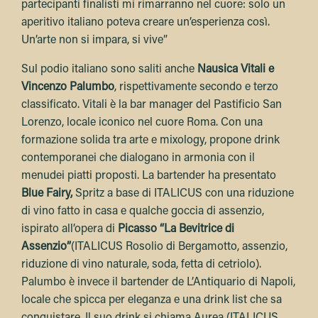
partecipanti finalisti mi rimarranno nel cuore: solo un
aperitivo italiano poteva creare un’esperienza così.
Un’arte non si impara, si vive”
Sul podio italiano sono saliti anche
Nausica Vitali e
Vincenzo Palumbo
, rispettivamente secondo e terzo
classificato. Vitali è la bar manager del Pastificio San
Lorenzo, locale iconico nel cuore Roma. Con una
formazione solida tra arte e mixology, propone drink
contemporanei che dialogano in armonia con il
menudei piatti proposti. La bartender ha presentato
Blue Fairy,
Spritz a base di ITALICUS con una riduzione
di vino fatto in casa e qualche goccia di assenzio,
ispirato all’opera di
Picasso “La Bevitrice di
Assenzio”
(ITALICUS Rosolio di Bergamotto, assenzio,
riduzione di vino naturale, soda, fetta di cetriolo).
Palumbo è invece il bartender de L’Antiquario di Napoli,
locale che spicca per eleganza e una drink list che sa
conquistare. Il suo drink si chiama Aurea (ITALICUS