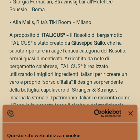
• Giorgia Fornaciari, Stravinskij bar all’Hotel De
Roussie – Roma
• Alia Melis, Rita’s Tiki Room – Milano
A proposito di
ITALICUS®
– Il Rosolio di bergamotto
ITALICUS® è stato creato da
Giuseppe Gallo
, che ha
saputo riportare in auge l’antica categoria del Rosolio,
ormai quasi dimenticata. Arricchito da note di
bergamotto calabrese, ITALICUS® è realizzato
utilizzando i migliori ingredienti italiani per ricreare un
vero e proprio “sorso d’Italia”. Il design sorprendente
della bottiglia, capolavoro di Stranger & Stranger,
incarna la storia e il patrimonio italiani e racconta come
il Rosolio in passato fosse il simbolo del tradizionale
momento dell’aperitivo.
Lanciato il 1° settembre 2016, ITALICUS® è uno degli
aperitivi più premiati a livello globale.
Questo sito web utilizza i cookie