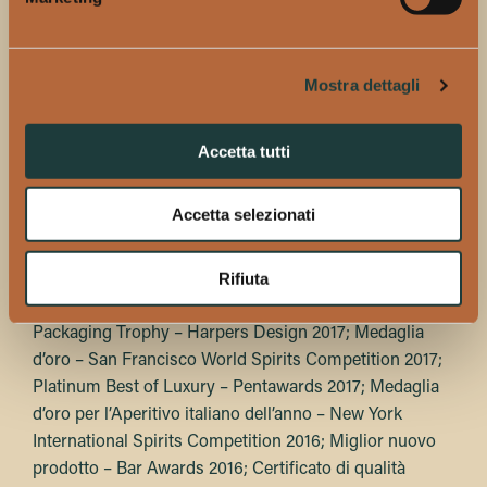
ITALICUS® Rosolio di Bergamotto ha ricevuto il premio
come Best New Spirit 2017 al prestigioso Tales of the
Cocktail Spirited Awards e, negli anni dal 2025 al 2019,
Mostra dettagli
è stato eletto tra i primi marchi di liquori di tendenza da
Drinks International.
Accetta tutti
Ulteriori riconoscimenti includono: Medaglia d’oro nel
2018, 2019 – Women’s Wine and spirits awards; Miglior
Accetta selezionati
nuovo spirit europeo – Mixology Awards 2017 a Berlino;
miglior prodotto – FIBAR 2017; Medaglia d’oro –
Rifiuta
Packaging awards 2017; Contemporary Awards
TROPHY – International Wine & Spirits Competition;
Packaging Trophy – Harpers Design 2017; Medaglia
d’oro – San Francisco World Spirits Competition 2017;
Platinum Best of Luxury – Pentawards 2017; Medaglia
d’oro per l’Aperitivo italiano dell’anno – New York
International Spirits Competition 2016; Miglior nuovo
prodotto – Bar Awards 2016; Certificato di qualità