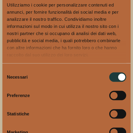
Utilizziamo i cookie per personalizzare contenuti ed
Grazie alla sua unicità, ITALICUS® è già stato
annunci, per fornire funzionalità dei social media e per
protagonista indiscusso di numerosi cocktails: dalla
analizzare il nostro traffico. Condividiamo inoltre
creatività e dall’esperienza dei migliori bartender del
informazioni sul modo in cui utilizza il nostro sito con i
mondo sono nati alcuni abbinamenti caratteristici di
nostri partner che si occupano di analisi dei dati web,
ITALICUS®, che hanno portato nei locali più di tendenza
pubblicità e social media, i quali potrebbero combinarle
l’ITALICUS SPRITZ, realizzato con ITALICUS® e
con altre informazioni che ha fornito loro o che hanno
Prosecco o Champagne; l’IPALICUS, che nasce
raccolto dal suo utilizzo dei loro servizi.
dall’abbinamento del rosolio con la birra IPA; e il
NEGRONI BIANCO, dove London Dry Gin e Dry
Selezione
Vermouth si amalgamano perfettamente alle note
Necessari
del
aromatiche del bergamotto. Una versione nuova di
consenso
gustare lo Spritz ITALICUS CUP un cocktail facile e
Preferenze
veloce da preparare anche a casa, da servire come
aperitivo. Con il suo gusto fresco e con le delicate note
agrumate del pompelmo rosa, ITALICUS e soda al
Statistiche
pompelmo, crea il connubio perfetto che richiama la
leggerezza e la spensieratezza estiva.
Marketing