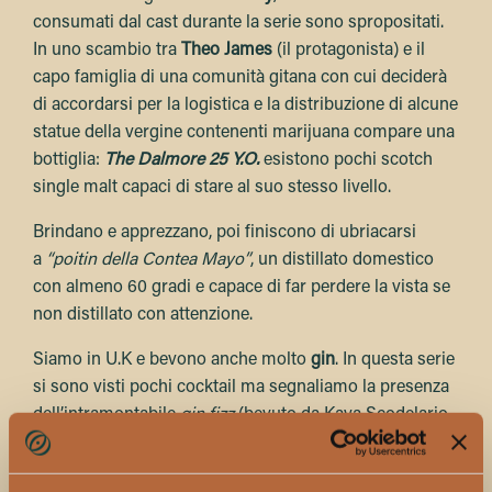
consumati dal cast durante la serie sono spropositati.
In uno scambio tra
Theo James
(il protagonista) e il
capo famiglia di una comunità gitana con cui deciderà
di accordarsi per la logistica e la distribuzione di alcune
statue della vergine contenenti marijuana compare una
bottiglia:
The Dalmore 25 Y.O.
esistono pochi scotch
single malt capaci di stare al suo stesso livello.
Brindano e apprezzano, poi finiscono di ubriacarsi
a
“poitin della Contea Mayo”
, un distillato domestico
con almeno 60 gradi e capace di far perdere la vista se
non distillato con attenzione.
Siamo in U.K e bevono anche molto
gin
. In questa serie
si sono visti pochi cocktail ma segnaliamo la presenza
dell’intramontabile
gin fizz
(bevuto da Kaya Scodelario
mentre discute dell’opportunità di riciclare quindici
milioni di sterline vendendo
corn dog
). A stupire però è