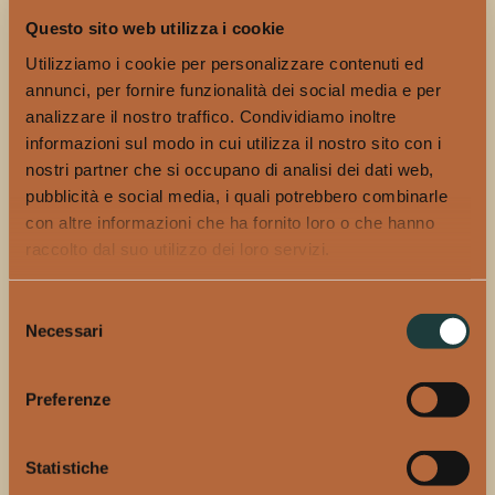
stato un lungo dialogo davanti ad una bottiglia di
sloe
Questo sito web utilizza i cookie
gin
. Un liquore tradizionale che viene prodotto in molte
case britanniche aromatizzando del gin con prugne
Utilizziamo i cookie per personalizzare contenuti ed
selvatiche e zucchero.
annunci, per fornire funzionalità dei social media e per
analizzare il nostro traffico. Condividiamo inoltre
Vinnie Jones, nella serie il vecchio guardiano della casa,
informazioni sul modo in cui utilizza il nostro sito con i
saggio e laconico, offre al duca il suo
sloe gin
nostri partner che si occupano di analisi dei dati web,
imponendogli di annusare prima di bere. Dice che le
pubblicità e social media, i quali potrebbero combinarle
cose buone hanno bisogno di tempo e che per fare un
con altre informazioni che ha fornito loro o che hanno
buono sloe servono almeno un paio di anni. Forse
raccolto dal suo utilizzo dei loro servizi.
avrebbero fatto comodo anche agli sceneggiatori.
Selezione
Chiudiamo spendendo un paio di parole sul cibo e sulla
Necessari
del
fotografia delle cose da mangiare: per rimanere
consenso
nell’ambiente Netflix diciamo che sembrava di guardare
Preferenze
Chef’s Table. Carni marezzate e impiattamenti da tre
stelle.
Statistiche
Il cibo ha ricevuto un’attenzione tutt’altro che