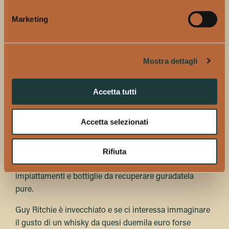
superficiale. Il grande capo criminale decanta una
focaccia (forse uno dei cibi italiani attualmente più di
Marketing
moda nel mondo anglofono. Compare anche nella
seconda stagione di The Bear e rappresenta uno dei
molti riflessi del successo internazionale dell’
Italian
Mostra dettagli
sandwich
). Bella anche la scelta di far mangiare
all’antipatico gourmand belga della carne di cavallo in
Accetta tutti
faccia ai protagonisti inglesi. Stavano contrattando un
prezzo e mangiare il cavallo è un grave tabù aldilà della
Manica.
Accetta selezionati
Se volete conservare un bel ricordo di Rock & Rolla,
Slevin e Lock & Stock evitate la serie, se invece volete
Rifiuta
qualche consiglio su servizi di porcellana,
impiattamenti e bottiglie da recuperare guradatela
pure.
Guy Ritchie è invecchiato e se ci interessa immaginare
il gusto di un whisky da quesi duemila euro forse