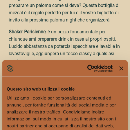
preparare un paloma come si deve? Questa bottiglia di
mezcal è il regalo perfetto per lui e il vostro biglietto di
invito alla prossima paloma night che organizzerà.
Shaker Parisienne
, è un pezzo fondamentale per
chiunque ami preparare drink in casa ai propri ospiti.
Lucido abbastanza da potercisi specchiare e lavabile in
lavastoviglie, aggiungerà un tocco classy a qualsiasi
credenza.
GRINCH SNIFFER
Negroni Please Hat
, il cappello è nero come l’umore di
Questo sito web utilizza i cookie
quel vostro amico che senza la spintarella di un drink
Utilizziamo i cookie per personalizzare contenuti ed
non parla con nessuno. Con questo cappello riceverà il
annunci, per fornire funzionalità dei social media e per
suo negroni senza nemmeno doverlo chiedere.
analizzare il nostro traffico. Condividiamo inoltre
informazioni sul modo in cui utilizza il nostro sito con i
Akashi Meisei Pack
, whiskey giapponese invecchiato in
nostri partner che si occupano di analisi dei dati web,
botti di quercia americana accompagnato dai suoi due