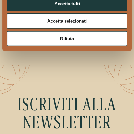
Accetta tutti
Trovate queste box sullo shop nella categoria
Idee
Regalo
.
Accetta selezionati
Rifiuta
ISCRIVITI ALLA
NEWSLETTER