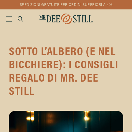
SPEDIZIONI GRATUITE PER ORDINI SUPERIORI A 49€
SOTTO L’ALBERO (E NEL
BICCHIERE): I CONSIGLI
REGALO DI MR. DEE
STILL