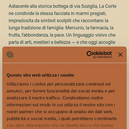
Adiacente alla storica bottega di via Soziglia, La Corte
ne condivide la stessa facciata in marmi pregiati,
impreziosita da simboli scolpiti che raccontano la
lunga tradizione di famiglia: Mercurio, la farmacia, la
frutta, l’abbondanza, la pace. Un linguaggio visivo che
parla di arti, mestieri e bellezza — e che oggi accoglie
una nuova esperienza.
Appena varcata la soglia del nuovo
Salon de Thé
, si è
accolti da un elegante bancone in marmo scuro, le cui
Questo sito web utilizza i cookie
venature richiamano i toni caldi del legno e delle pareti
color crema. La sua forma avvolgente guida
Utilizziamo i cookie per personalizzare contenuti ed
naturalmente verso la sala interna, oggi riservata a un
annunci, per fornire funzionalità dei social media e per
momento di pausa in cui gustare un’insalata, una fetta
analizzare il nostro traffico. Condividiamo inoltre
informazioni sul modo in cui utilizza il nostro sito con i
di torta o un gelato.
nostri partner che si occupano di analisi dei dati web,
Un tempo salotto privato della famiglia Romanengo,
pubblicità e social media, i quali potrebbero combinarle
questo spazio ha ospitato figure illustri del mondo
con altre informazioni che ha fornito loro o che hanno