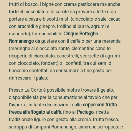
frutti di bosco, i bignè con crema pasticcera ma anche
torte al cioccolato o di carote da provare a fette o da
portare a casa e biscotti misti (cioccolato e sale, cacao
con arachidi e ginepro, frollino al burro, agrumi e
mandorle). Immancabili le
Cinque Botteghe
Romanengo
da gustare con il caffè o per una merenda
(meringhe al cioccolato santè, clementine candite
ricoperte di cioccolato, canestrelli, scorzette di agrumi
con cioccolato, fondant) o i confetti, tra cui semi di
finocchio confettati da consumare a fine pasto per
rinfrescare il palato.
Presso La Corte è possibile inoltre trovare il gelato,
disponibile sia per la consumazione al tavolo che per
l’asporto, in tante declinazioni: dalle
coppe con frutta
fresca all’affogato al caffè
, fino al
Paciugo
, ricetta
tradizionale ligure con gelato alla crema, frutta fresca,
sciroppo di lamponi Romanengo, amarene sciroppate e