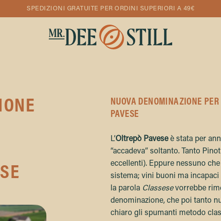
SPEDIZIONI GRATUITE PER ORDINI SUPERIORI A 49€
IONE
NUOVA DENOMINAZIONE PER 
PAVESE
L’
Oltrepò Pavese
è stata per ann
“accadeva” soltanto. Tanto Pinot N
eccellenti). Eppure nessuno che
ESE
sistema; vini buoni ma incapaci 
la parola
Classese
vorrebbe rime
denominazione, che poi tanto nu
chiaro gli spumanti metodo cla