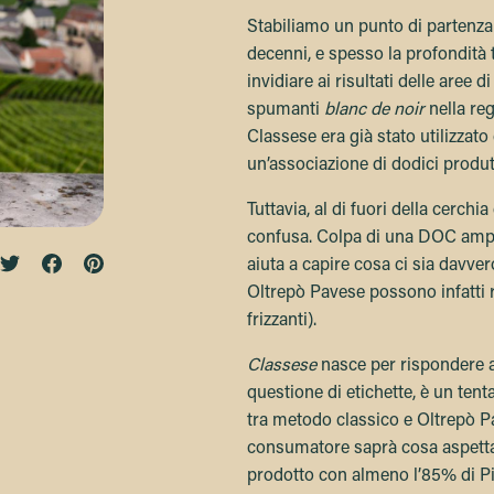
Stabiliamo un punto di partenza
decenni, e spesso la profondità 
invidiare ai risultati delle aree 
spumanti
blanc de noir
nella re
Classese era già stato utilizza
un’associazione di dodici produt
Tuttavia, al di fuori della cerchia
confusa. Colpa di una DOC ampia
aiuta a capire cosa ci sia davve
Oltrepò Pavese possono infatti ri
frizzanti).
Classese
nasce per rispondere a
questione di etichette, è un ten
tra metodo classico e Oltrepò P
consumatore saprà cosa aspett
prodotto con almeno l’85% di Pi