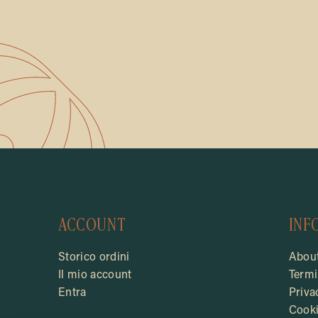
ACCOUNT
INF
Storico ordini
About
Il mio account
Termi
Entra
Priva
Cooki