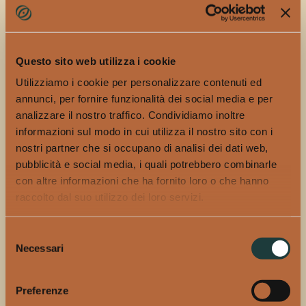
italiane e estere e piatti, fronte mare. Sempre in una
visione esplorativa, prende vita anche
Taqoz, il locale di
street food Mexican
che parla di uno dei trend più capiti
Questo sito web utilizza i cookie
e apprezzati nel presente: cocktail bar tematico
Utilizziamo i cookie per personalizzare contenuti ed
messicano.
annunci, per fornire funzionalità dei social media e per
Mezcla e gli alti formati di Francesco hanno merito di
analizzare il nostro traffico. Condividiamo inoltre
non essere legati a doppio filo al loro contesto
informazioni sul modo in cui utilizza il nostro sito con i
geografico, Bari, ma di avere anzi una visione ben
nostri partner che si occupano di analisi dei dati web,
definita e ampia, diversa, contemporanea, accessibile,
pubblicità e social media, i quali potrebbero combinarle
ben illuminata da un grande team, che si muove
con altre informazioni che ha fornito loro o che hanno
raccolto dal suo utilizzo dei loro servizi.
benissimo tra mondo mixology, vino e cucina
mescolata e audace.
Si lavora con dedizione sul
riconoscimento del proprio cliente e sulla
Selezione
Necessari
riconoscibilità estetica e di gusto; e anche se non sono
del
concetti nuovi in assoluto, sono stati e sono tutt’ora,
consenso
per Bari, grandi propulsori di energie positive. Non è
Preferenze
banale, poi, essere un punto di riferimento per la