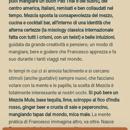
puoi mangiare un buon Pad Thai e del sushi), del
centro america, italiani, remixati e ben collaudati nel
tempo. Mezcla sposta la consapevolezza del mezzo,
cucina e cocktail bar, all’interno di una identità che
alterna certezze (la mixology classica internazionale
fatta con tutti i crismi, con un twist) e belle intuizioni
,
guidata da grande creatività e pensiero; un modo di
mangiare, bere e godere che Francesco apprezza e fa
suo durante i tanti viaggi nel mondo.
In tempi in cui ci si annoia facilmente e si cercano
stimoli (anche gustativi) sempre nuovi, che facciano
volare con la mente e le papille, la scelta di Mezcla è
totalmente interessante ai nostri occhi.
Si può bere un
Mezcla Mule, base tequila, lime, sciroppo al fico d’india
rosso, ginger beer e crusta di sale e peperoncino,
mangiando tapas dal mondo, mica male.
La mente
pratica di Francesco immagina altro, va oltre. Nasce
Enomezcla, il wine bar cosmopolita
, con 500 etichette