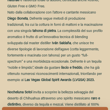
naturale
e l’assenza totale di additivi, certificata anche Kosher,
Gluten Free e GMO Free.
Nato dalla collaborazione con l’attore e cantante messicano
Diego Boneta
, Defrente segue metodi di produzione
tradizionali, tra cui la cottura in forni di mattoni e la macinazione
con una singola
tahona di pietra
. La complessità del suo profilo
aromatico è frutto di un’innovativa tecnica di blending
sviluppata dal master distiller
Iván Saldaña
, che unisce tre
diverse tipologie di lavorazione dell’agave (cotta leggermente,
fortemente e macinata con tahona) per un gusto “full-
spectrum” e una morbidezza eccezionale. Defrente è un tequila
“nobile e limpido”, ideale da gustare
liscio e freddo
, che ha già
ottenuto numerosi riconoscimenti internazionali, trionfando per
esempio ai
Las Vegas Global Spirit Awards (LVGSA) 2023.
Nocheluna Sotol
invita a scoprire la bellezza selvaggia del
deserto di Chihuahua attraverso uno spirito messicano
raro e
distintivo
, diverso da tequila e mezcal. Viene distillato al 100%