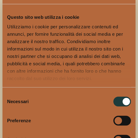
Produzione: precisione e tradizione
Questo sito web utilizza i cookie
Fords Gin viene prodotto artigianalmente presso
Utilizziamo i cookie per personalizzare contenuti ed
Thames Distillers
utilizzando tradizionali alambicchi
annunci, per fornire funzionalità dei social media e per
pot still. Le botaniche vengono lasciate in
macerazione
analizzare il nostro traffico. Condividiamo inoltre
per 15 ore
nello spirito di grano, un passaggio
informazioni sul modo in cui utilizza il nostro sito con i
fondamentale per estrarre in modo completo oli
nostri partner che si occupano di analisi dei dati web,
essenziali e aromi, ottenendo un profilo complesso ma
pubblicità e social media, i quali potrebbero combinarle
perfettamente bilanciato.
con altre informazioni che ha fornito loro o che hanno
raccolto dal suo utilizzo dei loro servizi.
La distillazione avviene in due storici alambicchi da 500
litri,
Tom Thumb e Thumbelina
, costruiti dalla
Selezione
leggendaria John Dore & Co. Il processo dura circa
Necessari
del
cinque ore: solo il “cuore” della distillazione viene
consenso
conservato, mentre teste e code vengono scartate per
garantire la massima qualità aromatica.
Preferenze
Il finishing segue il metodo
Two-Shot
, portando