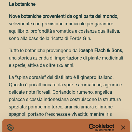
Le botaniche
Nove botaniche provenienti da ogni parte del mondo
,
selezionate con precisione maniacale per garantire
equilibrio, profondità aromatica e costanza qualitativa,
sono alla base della ricetta di Fords Gin.
Tutte le botaniche provengono da
Joseph Flach & Sons
,
una storica azienda di importazione di piante medicinali
e spezie, attiva da oltre 125 anni.
La “spina dorsale” del distillato è il ginepro italiano.
Questo è poi affiancato da spezie aromatiche, agrumi e
delicate note floreali. Coriandolo rumeno, angelica
polacca e cassia indonesiana costruiscono la struttura
speziata; pompelmo turco, arancia amara e limone
spagnoli portano freschezza e vivacità; mentre iris
italiano e gelsomino cinese completano il profilo con
tocchi sottili ed eleganti.