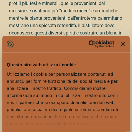
profili più tesi e minerali, quelle provenienti dal
messinese risultano più “mediterranee” e aromatiche
mentre le piante provenienti dall’entroterra palermitano
mostrano una spiccata rotondità. Il distillatore deve
riconoscere questi diversi spiriti e costruire un blend in
base al gusto che ha in mente.
Nel processo le pale vengono utilizzate nella loro
interezza, con buccia e spine. Queste vengono
Questo sito web utilizza i cookie
sminuzzate per ottenere una massa vegetale che
Utilizziamo i cookie per personalizzare contenuti ed
fermenta poi dai 10 ai 28 giorni. La distillazione avviene
annunci, per fornire funzionalità dei social media e per
in alambicchi in rame a fuoco diretto, alimentato a
analizzare il nostro traffico. Condividiamo inoltre
legna.
informazioni sul modo in cui utilizza il nostro sito con i
L’ispirazione è senz’altro quella dei grandi distillati di
nostri partner che si occupano di analisi dei dati web,
agave messicani ma il prodotto risultante è 100%
pubblicità e social media, i quali potrebbero combinarle
con altre informazioni che ha fornito loro o che hanno
siciliano.
raccolto dal suo utilizzo dei loro servizi.
Santa Spina propone oggi tre diverse bottiglie: