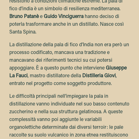
resistono a condizioni climatiche estreme. La pala di
fico d’india è un simbolo di resilienza mediterranea.
Bruno Patanè
e
Guido Vinciguerra
hanno deciso di
poterla trasformare anche in un distillato. Nasce così
Santa Spina
.
La distillazione della pala di fico d’India non era però un
processo codificato, mancava una tradizione e
mancavano dei riferimenti tecnici su cui potersi
appoggiare. È a questo punto che interviene
Giuseppe
La Fauci
, mastro distillatore della
Distilleria Giovi
,
entrato nel progetto come soggetto produttore.
Le difficoltà principali nell’impiegare la pala in
distillazione vanno individuate nel suo basso contenuto
zuccherino e nella sua struttura gelatinosa. A queste
complessità vanno poi aggiunte le variabili
organolettiche determinate dai diversi terroir: le pale
raccolte su suolo vulcanico in zona etnea restituiscono