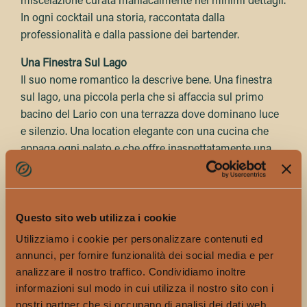
miscelazione curata maniacalmente nei minimi dettagli.
In ogni cocktail una storia, raccontata dalla
professionalità e dalla passione dei bartender.
Una Finestra Sul Lago
Il suo nome romantico la descrive bene. Una finestra
sul lago, una piccola perla che si affaccia sul primo
bacino del Lario con una terrazza dove dominano luce
e silenzio. Una location elegante con una cucina che
appaga ogni palato e che offre inaspettatamente una
pizza cotta nel tradizionale forno a legna. Dalla cucina
al bancone del bar dove si miscelano cocktail
sperimentali, la qualità degli ingredienti è la prima
Questo sito web utilizza i cookie
regola, quasi una missione.
Utilizziamo i cookie per personalizzare contenuti ed
At Home
annunci, per fornire funzionalità dei social media e per
Il concetto su cui si basa la filosofia di questo bar è ben
analizzare il nostro traffico. Condividiamo inoltre
descritto nel suo nome. Sentirsi a casa, in qualsiasi
informazioni sul modo in cui utilizza il nostro sito con i
momento della giornata. Dal brunch domenicale
nostri partner che si occupano di analisi dei dati web,