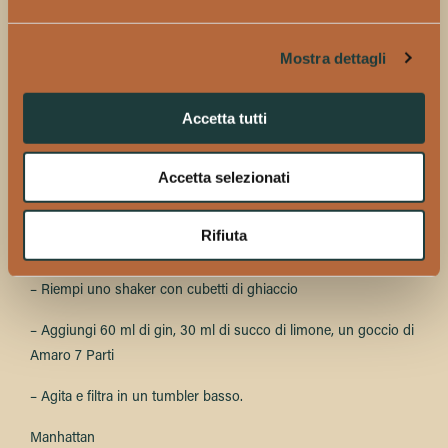
– Mescola delicatamente
– Versa il drink raffreddato senza ghiaccio
Mostra dettagli
– Mettere una scorza di limone spremuta e servi.
Accetta tutti
Fitz
Ingredienti:
Accetta selezionati
Amaro Cipriani 7 Parti, succo di limone, Gin
Rifiuta
Ricetta:
– Riempi uno shaker con cubetti di ghiaccio
– Aggiungi 60 ml di gin, 30 ml di succo di limone, un goccio di
Amaro 7 Parti
– Agita e filtra in un tumbler basso.
Manhattan