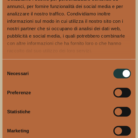
annunci, per fornire funzionalità dei social media e per
Martini
analizzare il nostro traffico. Condividiamo inoltre
Ingredienti:
informazioni sul modo in cui utilizza il nostro sito con i
nostri partner che si occupano di analisi dei dati web,
Amaro Cipriani 7 Parti, Gin
pubblicità e social media, i quali potrebbero combinarle
con altre informazioni che ha fornito loro o che hanno
Ricetta:
raccolto dal suo utilizzo dei loro servizi.
– Raffredda un bicchiere cilindrico con ghiaccio o tienilo in
freezer, come è consuetudine all’Harry’s Bar.
Selezione
Necessari
del
– Versa in una caraffa piena di ghiaccio 0,4cl di Amaro Cipriani
consenso
7 Parti e mescola
Preferenze
– Aggiungere 0,6cl di Gin
– Tieni i due liquori in freezer come suggerito dalla ricetta
Statistiche
Cipriani; questo eliminerà il ruolo del ghiaccio nella
preparazione.
Marketing