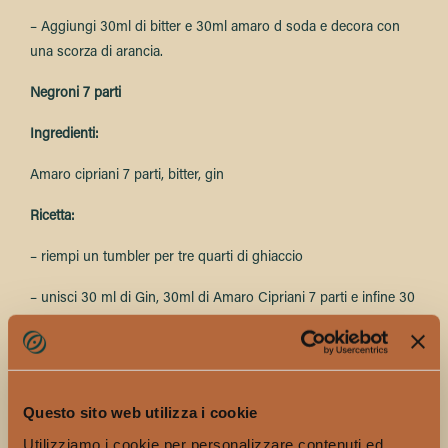
– Aggiungi 30ml di bitter e 30ml amaro d soda e decora con
una scorza di arancia.
Negroni 7 parti
Ingredienti:
Amaro cipriani 7 parti, bitter, gin
Ricetta:
– riempi un tumbler per tre quarti di ghiaccio
– unisci 30 ml di Gin, 30ml di Amaro Cipriani 7 parti e infine 30
ml di bitter
– mescola la soluzione aggiungi mezza scorza d’arancia
– servi e consuma subito affinchè tu possa gustare tutte le
Questo sito web utilizza i cookie
caratteristiche intatte
Utilizziamo i cookie per personalizzare contenuti ed