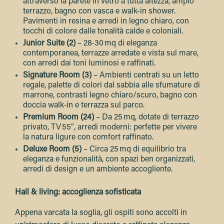
attraverso la parete in vetro a tutta altezza, ampio
terrazzo, bagno con vasca e walk-in shower.
Pavimenti in resina e arredi in legno chiaro, con
tocchi di colore dalle tonalità calde e coloniali.
Junior Suite (2)
– 28‑30 mq di eleganza
contemporanea, terrazze arredate e vista sul mare,
con arredi dai toni luminosi e raffinati.
Signature Room (3)
– Ambienti centrati su un letto
regale, palette di colori dal sabbia alle sfumature di
marrone, contrasti legno chiaro/scuro, bagno con
doccia walk‑in e terrazza sul parco.
Premium Room (24)
– Da 25 mq, dotate di terrazzo
privato, TV 55″, arredi moderni: perfette per vivere
la natura ligure con comfort raffinato.
Deluxe Room (5)
– Circa 25 mq di equilibrio tra
eleganza e funzionalità, con spazi ben organizzati,
arredi di design e un ambiente accogliente.
Hall & living: accoglienza sofisticata
Appena varcata la soglia, gli ospiti sono accolti in