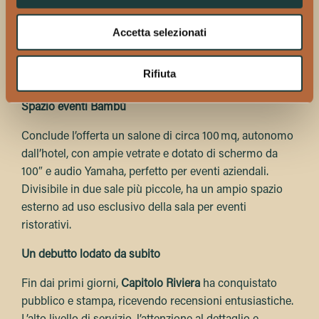
La spa
Onde
offre idromassaggio, sauna, bagno turco,
percorso Kneipp, doccia emozionale e zona relax, una
Accetta selezionati
piscina interna ed esterna con idromassaggio, due sale
trattamenti ed infine una palestra con attrezzature
Rifiuta
Technogym professional per i più sportivi.
Spazio eventi Bambù
Conclude l’offerta un salone di circa 100 mq, autonomo
dall’hotel, con ampie vetrate e dotato di schermo da
100″ e audio Yamaha, perfetto per eventi aziendali.
Divisibile in due sale più piccole, ha un ampio spazio
esterno ad uso esclusivo della sala per eventi
ristorativi.
Un debutto lodato da subito
Fin dai primi giorni,
Capitolo Riviera
ha conquistato
pubblico e stampa, ricevendo recensioni entusiastiche.