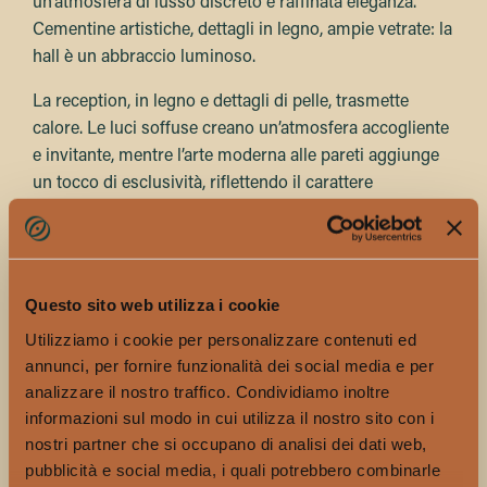
un’atmosfera di lusso discreto e raffinata eleganza.
Cementine artistiche, dettagli in legno, ampie vetrate: la
hall è un abbraccio luminoso.
La reception, in legno e dettagli di pelle, trasmette
calore. Le luci soffuse creano un’atmosfera accogliente
e invitante, mentre l’arte moderna alle pareti aggiunge
un tocco di esclusività, riflettendo il carattere
cosmopolita dell’hotel.
La zona living, con viste panoramiche e materiali
ricercati, fonde design italiano ed estero con pezzi
Questo sito web utilizza i cookie
realizzati dallo Studio di Architettura
Parisotto + Formenton. Un’esclusiva selezione di opere
Utilizziamo i cookie per personalizzare contenuti ed
d’arte decora le pareti e vari ambienti dell’hotel, grazie
annunci, per fornire funzionalità dei social media e per
analizzare il nostro traffico. Condividiamo inoltre
alla collaborazione con la galleria d’arte genovese
informazioni sul modo in cui utilizza il nostro sito con i
Satura.
nostri partner che si occupano di analisi dei dati web,
Ristorazione & miscelazione: sapori locali, anime
pubblicità e social media, i quali potrebbero combinarle