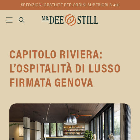
SPEDIZIONI GRATUITE PER ORDINI SUPERIORI A 49€
CAPITOLO RIVIERA:
L’OSPITALITÀ DI LUSSO
FIRMATA GENOVA