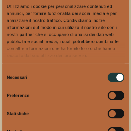
solo un evento, ma la destinazione di un viaggio intriso
Utilizziamo i cookie per personalizzare contenuti ed
di mistero ed eleganza che celebrerà i protagonisti del
annunci, per fornire funzionalità dei social media e per
mondo del cinema e non solo. Gli ospiti selezionati
analizzare il nostro traffico. Condividiamo inoltre
diventeranno a loro volta protagonisti di un percorso
informazioni sul modo in cui utilizza il nostro sito con i
esperienziale, come vere star che non hanno paura di
nostri partner che si occupano di analisi dei dati web,
distinguersi all’interno del loro film personale.
pubblicità e social media, i quali potrebbero combinarle
con altre informazioni che ha fornito loro o che hanno
Gli appuntamenti Campari si susseguiranno poi per
raccolto dal suo utilizzo dei loro servizi.
tutta la durata della Biennale Cinema 2024
e moltissimi
saranno i volti del cinema che si alterneranno durante
Selezione
tutti gli 11 giorni della Mostra, con presentazioni e
Necessari
del
incontri.
consenso
Preferenze
Statistiche