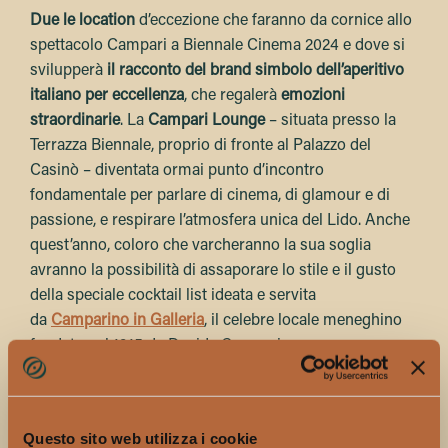
Due le location
d’eccezione che faranno da cornice allo
spettacolo Campari a Biennale Cinema 2024 e dove si
svilupperà
il racconto del brand simbolo dell’aperitivo
italiano per eccellenza
, che regalerà
emozioni
straordinarie
. La
Campari Lounge
– situata presso la
Terrazza Biennale, proprio di fronte al Palazzo del
Casinò –
diventata ormai punto d’incontro
fondamentale per parlare di cinema, di glamour e di
passione, e respirare l’atmosfera unica del Lido. Anche
quest’anno, coloro che varcheranno la sua soglia
avranno la possibilità di assaporare lo stile e il gusto
della speciale cocktail list ideata e servita
da
Camparino in Galleria
, il celebre locale meneghino
fondato nel 1915 da Davide Campari.
Venerdì 30 agosto
, la Red Passion di Campari atterrerà
all’
Aeroporto Giovanni Nicelli di Venezia-Lido
, tingendo
di rosso, di intrigo ed eleganza i suoi spazi. Non sarà
Questo sito web utilizza i cookie