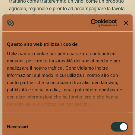
trattarlo come tratteremmo un vino: come un prodotto
agricolo, regionale e pronto ad accompagnare la tavola.
Shochu e nihonshu sono prodotti legati ai territori che
li generano e spesso accompagnano in maniera
spontanea le cucine che sugli stessi territori insistono.
Questo sito web utilizza i cookie
“Ho iniziato nel 2016 facendo degli eventi assieme a
slowfood. Accostavo alcolici giapponesi alla cucina
Utilizziamo i cookie per personalizzare contenuti ed
romana. In Giappone ci sono decine di regioni e
annunci, per fornire funzionalità dei social media e per
prefetture con caratteristiche morfologiche diverse che
analizzare il nostro traffico. Condividiamo inoltre
danno vita a cucine e sake altrettanto diversi. Per
informazioni sul modo in cui utilizza il nostro sito con i
esempio ci sono posti che potrebbero essere simili alla
nostri partner che si occupano di analisi dei dati web,
campagna viterbese, ci sono località montane dove al
pubblicità e social media, i quali potrebbero combinarle
centro della gastronomia regionale c’è la cacciagione e
con altre informazioni che ha fornito loro o che hanno
raccolto dal suo utilizzo dei loro servizi.
ci sono le spiagge calde del sud.
Volevo che fosse chiaro che un prodotto del genere è
Selezione
complesso come è complesso il paese da cui proviene
Necessari
del
ma che non per questo deve spaventare o essere
consenso