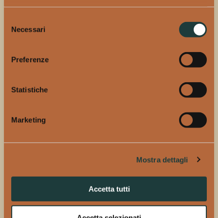
condivise, di momenti indimenticabili e di scoperte
sorprendenti.
Selezione
Necessari
del
consenso
Che tu stia per celebrare un’occasione speciale o desideri
Preferenze
semplicemente assaporare un momento di relax, Ballor sarà il
compagno ideale di ogni tua avventura. Milano ti aspetta con il
Statistiche
suo spirito vibrante e le sue storie da raccontare.
Marketing
Sei pronto a condividere la tua storia con Ballor?
Ballor #WhatAStory!
Mostra dettagli
Proudly powered by LiteSpeed Web Server
Please be advised that LiteSpeed Technologies Inc. is not a
web hosting company and, as such, has no control over
Accetta tutti
content found on this site.
Accetta selezionati