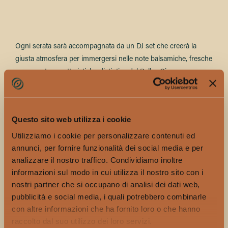
Ogni serata sarà accompagnata da un DJ set che creerà la
giusta atmosfera per immergersi nelle note balsamiche, fresche
e agrumate, caratteristiche distintive del Ballor Gin.
Il
Ballor Tram
farà rivivere lo spirito avventuroso di Emilie,
Questo sito web utilizza i cookie
passando per le zone più affascinanti della città, come Duomo,
Utilizziamo i cookie per personalizzare contenuti ed
Parco Castello, Piazza della Scala, Brera, Arco della Pace e
annunci, per fornire funzionalità dei social media e per
Stazione Centrale ; sarà il compagno ideale per raggiungere la
analizzare il nostro traffico. Condividiamo inoltre
prossima fermata della tua storia.
informazioni sul modo in cui utilizza il nostro sito con i
nostri partner che si occupano di analisi dei dati web,
pubblicità e social media, i quali potrebbero combinarle
Nel mese di giungo, il Ballor Gin diventerà molto più che un
con altre informazioni che ha fornito loro o che hanno
semplice distillato, ma un vero e proprio simbolo di storie
raccolto dal suo utilizzo dei loro servizi.