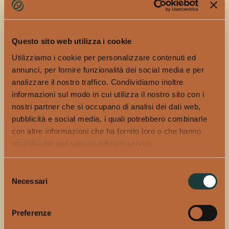
del cioccolato; e la community & sustainability nei
cocktail dei competitor, che diventano espressione di
relazioni, filiere e territori racchiusi in ogni drink.
Questo sito web utilizza i cookie
A precedere l’apertura delle iscrizioni, Artisans of
Utilizziamo i cookie per personalizzare contenuti ed
Taste ha intrapreso un
viaggio formativo attraverso
annunci, per fornire funzionalità dei social media e per
l’Italia
con giornate educational riservate a 45 bartender
analizzare il nostro traffico. Condividiamo inoltre
selezionati su invito.
informazioni sul modo in cui utilizza il nostro sito con i
nostri partner che si occupano di analisi dei dati web,
La
prima tappa, a Milano
, ha dato ufficialmente il via al
pubblicità e social media, i quali potrebbero combinarle
programma con un’intensa giornata di laboratori e
con altre informazioni che ha fornito loro o che hanno
masterclass: tra gli appuntamenti, un workshop
raccolto dal suo utilizzo dei loro servizi.
dedicato al cioccolato con la storica
cioccolateria di
Genova Viganotti
e una masterclass firmata dal
celebre
Salmon Guru Madrid
(World’s 50 Best Bars),
Selezione
Necessari
guidata da
Monica Noni
, Brand Ambassador Italia di
del
consenso
Diplomático Rum. Il
secondo appuntamento, a Roma
,
ha approfondito i temi della sostenibilità e della ricerca
Preferenze
sul territorio grazie all’intervento