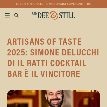
SPEDIZIONI GRATUITE PER ORDINI SUPERIORI A 49€
ARTISANS OF TASTE
2025: SIMONE DELUCCHI
DI IL RATTI COCKTAIL
BAR È IL VINCITORE