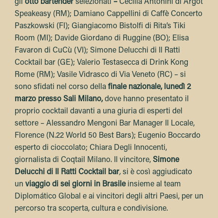
gli
otto bartender
selezionati
–
Cecilia Antonini di Argot
Speakeasy (RM); Damiano Cappellini di Caffè Concerto
Paszkowski (FI); Giangiacomo Bistolfi di Rita’s Tiki
Room (MI); Davide Giordano di Ruggine (BO); Elisa
Favaron di CuCù (VI); Simone Delucchi di Il Ratti
Cocktail bar (GE); Valerio Testasecca di Drink Kong
Rome (RM); Vasile Vidrasco di Via Veneto (RC) – si
sono sfidati nel corso della
finale nazionale, lunedì 2
marzo presso Sali Milano,
dove hanno presentato il
proprio cocktail davanti a una giuria di esperti del
settore – Alessandro Mengoni Bar Manager Il Locale,
Florence (N.22 World 50 Best Bars); Eugenio Boccardo
esperto di cioccolato; Chiara Degli Innocenti,
giornalista di Coqtail Milano. Il vincitore,
Simone
Delucchi di Il Ratti Cocktail bar
,
si è così aggiudicato
un
viaggio di sei giorni in Brasile
insieme al team
Diplomático Global e ai vincitori degli altri Paesi, per un
percorso tra scoperta, cultura e condivisione.